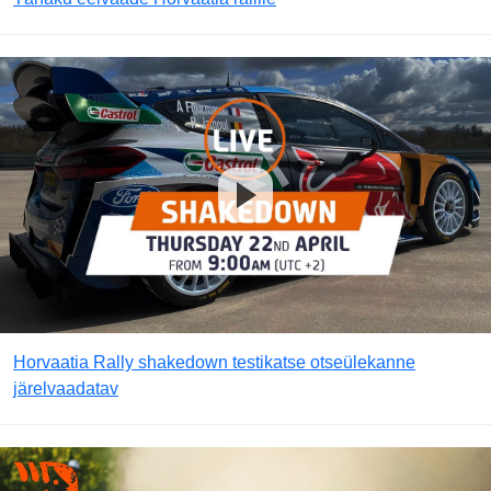
Horvaatia Rally shakedown testikatse otseülekanne
järelvaadatav