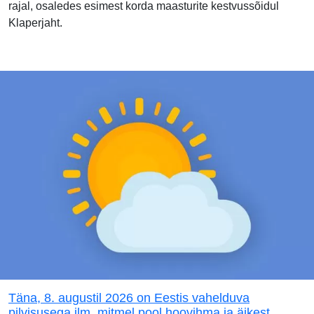
rajal, osaledes esimest korda maasturite kestvussõidul
Klaperjaht.
Täna, 8. augustil 2026 on Eestis vahelduva
pilvisusega ilm, mitmel pool hoovihma ja äikest