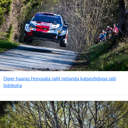
Ogier haaras Horvaatia rallil neljanda katsevõiduga ralli
liidrikoha