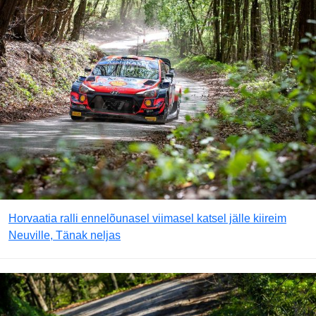
Horvaatia ralli ennelõunasel viimasel katsel jälle kiireim
Neuville, Tänak neljas