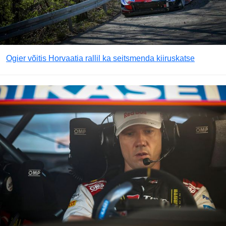
Ogier võitis Horvaatia rallil ka seitsmenda kiiruskatse