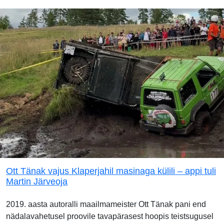
Ott Tänak vajus Klaperjahil masinaga külili – appi tuli
Martin Järveoja
2019. aasta autoralli maailmameister Ott Tänak pani end
nädalavahetusel proovile tavapärasest hoopis teistsugusel