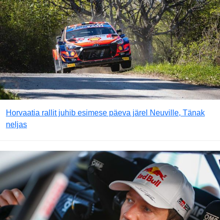
Horvaatia rallit juhib esimese päeva järel Neuville, Tänak
neljas