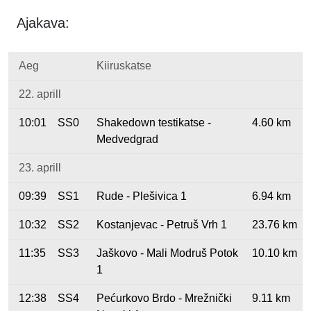
Ajakava:
Aeg
Kiiruskatse
22. aprill
10:01
SS0
Shakedown testikatse -
4.60 km
Medvedgrad
23. aprill
09:39
SS1
Rude - Plešivica 1
6.94 km
10:32
SS2
Kostanjevac - Petruš Vrh 1
23.76 km
11:35
SS3
Jaškovo - Mali Modruš Potok
10.10 km
1
12:38
SS4
Pećurkovo Brdo - Mrežnički
9.11 km