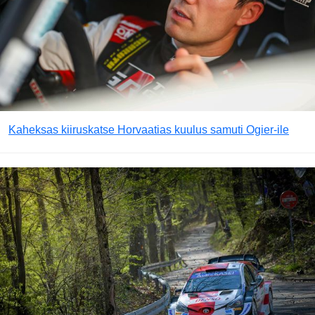
Kaheksas kiiruskatse Horvaatias kuulus samuti Ogier-ile