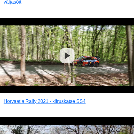
väljasõit
Horvaatia Rally 2021 - kiiruskatse SS4