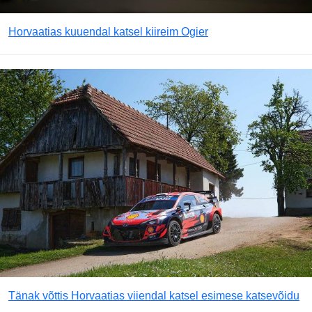
Horvaatias kuuendal katsel kiireim Ogier
Tänak võttis Horvaatias viiendal katsel esimese katsevõidu