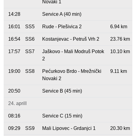
Novaki 1
14:28
Service A (40 min)
16:01
SS5
Rude - Plešivica 2
6.94 km
16:54
SS6
Kostanjevac - Petruš Vrh 2
23.76 km
17:57
SS7
Jaškovo - Mali Modruš Potok
10.10 km
2
19:00
SS8
Pećurkovo Brdo - Mrežnički
9.11 km
Novaki 2
20:50
Service B (45 min)
24. aprill
08:16
Service C (15 min)
09:29
SS9
Mali Lipovec - Grdanjci 1
20.30 km