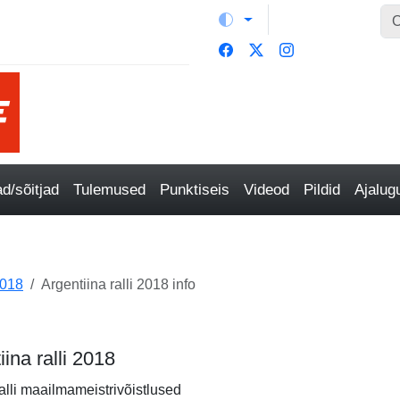
/sõitjad
Tulemused
Punktiseis
Videod
Pildid
Ajalu
018
Argentiina ralli 2018 info
iina ralli 2018
alli maailmameistrivõistlused