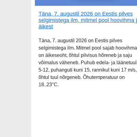
Täna, 7. augustil 2026 on Eestis pilves
selgimistega ilm, mitmel pool hoovihma 
äikest
Täna, 7. augustil 2026 on Eestis pilves
selgimistega ilm. Mitmel pool sajab hoovihma
on äikeseoht, õhtul pilvisus hõreneb ja saju
võimalus väheneb. Puhub edela- ja läänetuul
5-12, puhanguti kuni 15, rannikul kuni 17 m/s,
õhtul tuul nõrgeneb. Õhutemperatuur on
18..23°C.