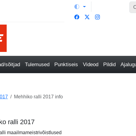
/sõitjad
Tulemused
Punktiseis
Videod
Pildid
Ajalu
017
Mehhiko ralli 2017 info
ko ralli 2017
alli maailmameistrivõistlused