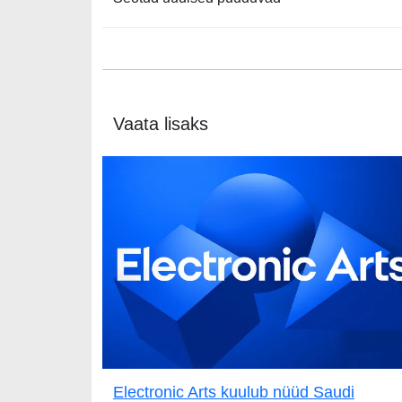
Vaata lisaks
Electronic Arts kuulub nüüd Saudi