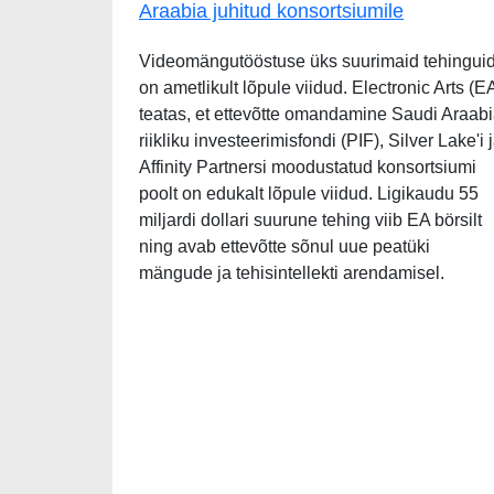
Araabia juhitud konsortsiumile
Videomängutööstuse üks suurimaid tehingui
on ametlikult lõpule viidud. Electronic Arts (E
teatas, et ettevõtte omandamine Saudi Araab
riikliku investeerimisfondi (PIF), Silver Lake'i 
Affinity Partnersi moodustatud konsortsiumi
poolt on edukalt lõpule viidud. Ligikaudu 55
miljardi dollari suurune tehing viib EA börsilt
ning avab ettevõtte sõnul uue peatüki
mängude ja tehisintellekti arendamisel.