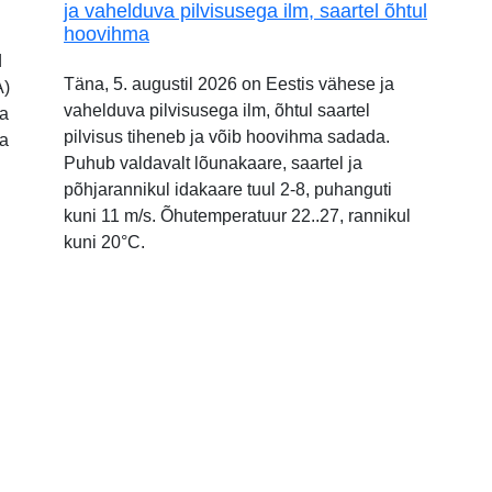
ja vahelduva pilvisusega ilm, saartel õhtul
hoovihma
d
Täna, 5. augustil 2026 on Eestis vähese ja
A)
vahelduva pilvisusega ilm, õhtul saartel
ia
pilvisus tiheneb ja võib hoovihma sadada.
ja
Puhub valdavalt lõunakaare, saartel ja
põhjarannikul idakaare tuul 2-8, puhanguti
kuni 11 m/s. Õhutemperatuur 22..27, rannikul
kuni 20°C.