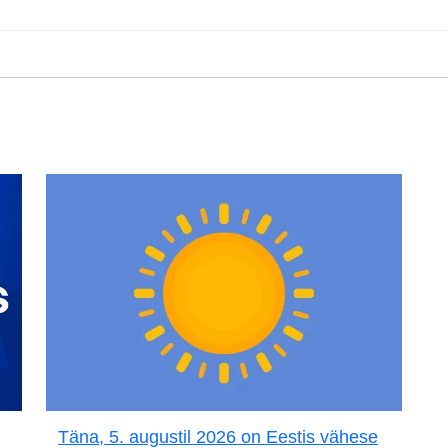
Täna, 5. augustil 2026 on Eestis vähese