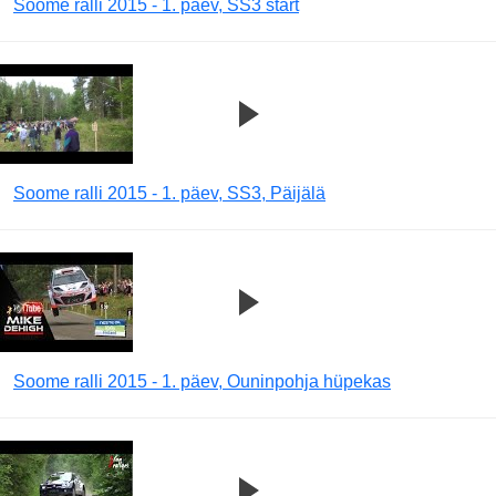
Soome ralli 2015 - 1. päev, SS3 start
Soome ralli 2015 - 1. päev, SS3, Päijälä
Soome ralli 2015 - 1. päev, Ouninpohja hüpekas