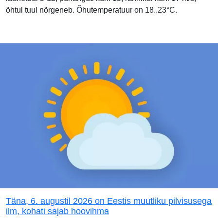
õhtul tuul nõrgeneb. Õhutemperatuur on 18..23°C.
Täna, 6. augustil 2026 on Eestis muutliku pilvisusega
ilm, kohati sajab hoovihma