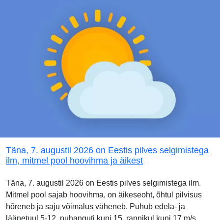
Täna, 7. augustil 2026 on Eestis pilves selgimistega
ilm, mitmel pool hoovihma ja äikest
Täna, 7. augustil 2026 on Eestis pilves selgimistega ilm.
Mitmel pool sajab hoovihma, on äikeseoht, õhtul pilvisus
hõreneb ja saju võimalus väheneb. Puhub edela- ja
läänetuul 5-12, puhanguti kuni 15, rannikul kuni 17 m/s,