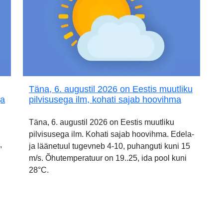
Täna, 6. augustil 2026 on Eestis muutliku
ja
pilvisusega ilm, kohati sajab hoovihma
Täna, 6. augustil 2026 on Eestis muutliku
pilvisusega ilm. Kohati sajab hoovihma. Edela-
,
ja läänetuul tugevneb 4-10, puhanguti kuni 15
m/s. Õhutemperatuur on 19..25, ida pool kuni
28°C.