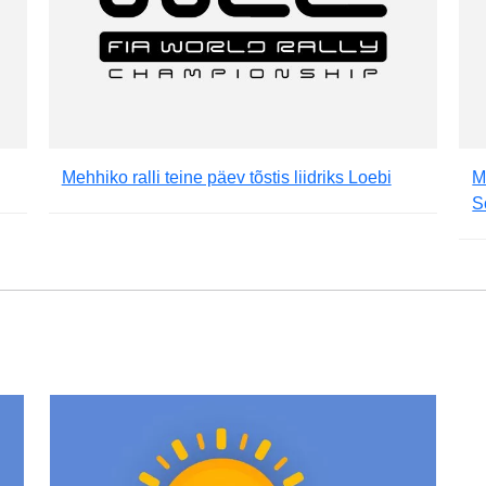
Mehhiko ralli teine päev tõstis liidriks Loebi
M
S