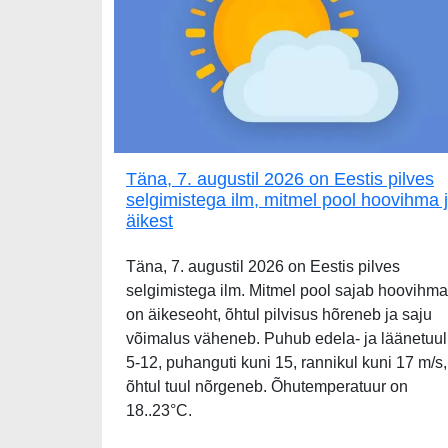
Täna, 7. augustil 2026 on Eestis pilves
selgimistega ilm, mitmel pool hoovihma 
äikest
Täna, 7. augustil 2026 on Eestis pilves
selgimistega ilm. Mitmel pool sajab hoovihma
on äikeseoht, õhtul pilvisus hõreneb ja saju
võimalus väheneb. Puhub edela- ja läänetuul
5-12, puhanguti kuni 15, rannikul kuni 17 m/s,
õhtul tuul nõrgeneb. Õhutemperatuur on
18..23°C.