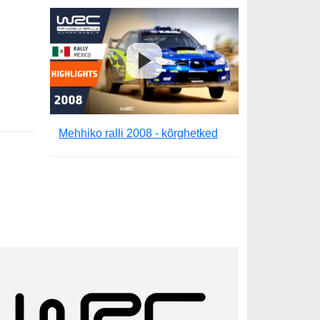
Mehhiko ralli 2008 - kõrghetked