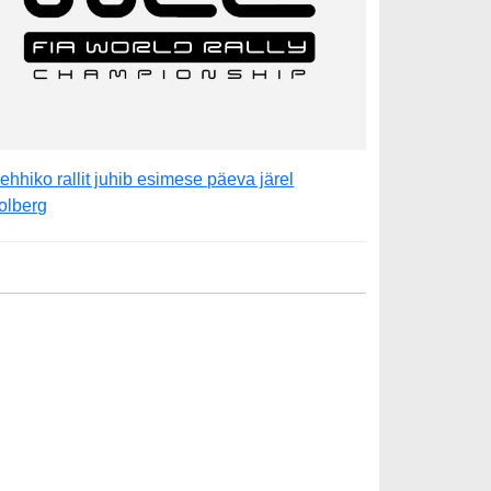
ehhiko rallit juhib esimese päeva järel
olberg