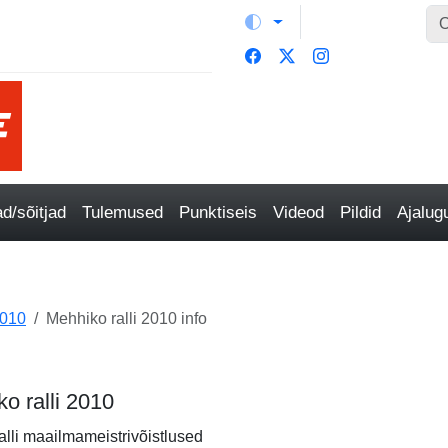
/sõitjad
Tulemused
Punktiseis
Videod
Pildid
Ajalu
010
Mehhiko ralli 2010 info
ko ralli 2010
alli maailmameistrivõistlused