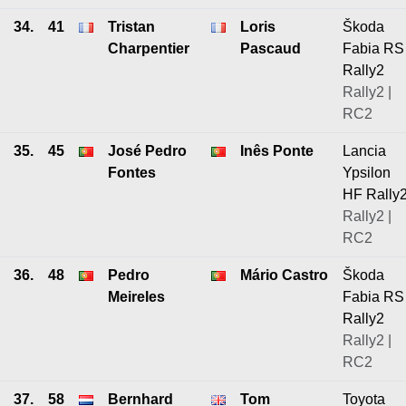
34.
41
Tristan
Loris
Škoda
Charpentier
Pascaud
Fabia RS
Rally2
Rally2 |
RC2
35.
45
José Pedro
Inês Ponte
Lancia
Fontes
Ypsilon
HF Rally
Rally2 |
RC2
36.
48
Pedro
Mário Castro
Škoda
Meireles
Fabia RS
Rally2
Rally2 |
RC2
37.
58
Bernhard
Tom
Toyota