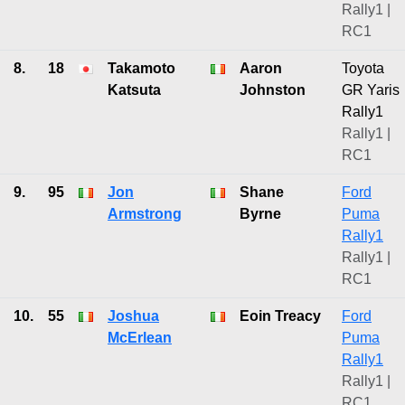
Rally1 |
RC1
8.
18
Takamoto
Aaron
Toyota
Katsuta
Johnston
GR Yaris
Rally1
Rally1 |
RC1
9.
95
Jon
Shane
Ford
Armstrong
Byrne
Puma
Rally1
Rally1 |
RC1
10.
55
Joshua
Eoin Treacy
Ford
McErlean
Puma
Rally1
Rally1 |
RC1