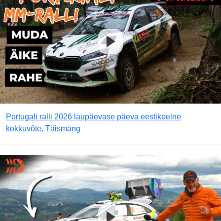
Portugali ralli 2026 laupäevase päeva eestikeelne
kokkuvõte, Täismäng