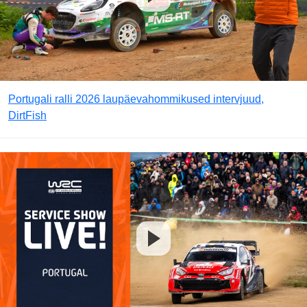
Portugali ralli 2026 laupäevahommikused intervjuud,
DirtFish