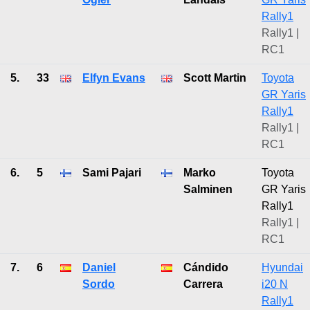
Rally1
Rally1 |
RC1
5.
33
Elfyn Evans
Scott Martin
Toyota
GR Yaris
Rally1
Rally1 |
RC1
6.
5
Sami Pajari
Marko
Toyota
Salminen
GR Yaris
Rally1
Rally1 |
RC1
7.
6
Daniel
Cándido
Hyundai
Sordo
Carrera
i20 N
Rally1