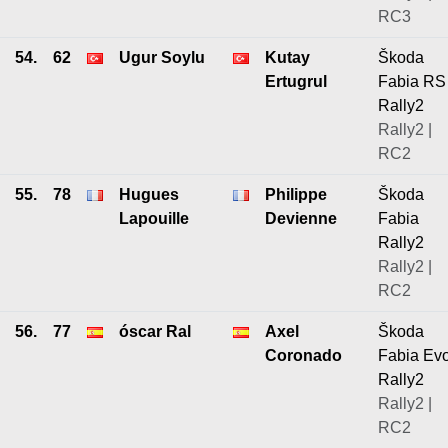
RC3
54.
62
Ugur Soylu
Kutay
Škoda
Ertugrul
Fabia RS
Rally2
Rally2 |
RC2
55.
78
Hugues
Philippe
Škoda
Lapouille
Devienne
Fabia
Rally2
Rally2 |
RC2
56.
77
óscar Ral
Axel
Škoda
Coronado
Fabia Ev
Rally2
Rally2 |
RC2