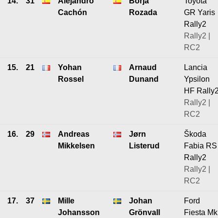
14.
31
Alejandro
Borja
Toyota
Cachón
Rozada
GR Yaris
Rally2
Rally2 |
RC2
15.
21
Yohan
Arnaud
Lancia
Rossel
Dunand
Ypsilon
HF Rally
Rally2 |
RC2
16.
29
Andreas
Jørn
Škoda
Mikkelsen
Listerud
Fabia RS
Rally2
Rally2 |
RC2
17.
37
Mille
Johan
Ford
Johansson
Grönvall
Fiesta Mk