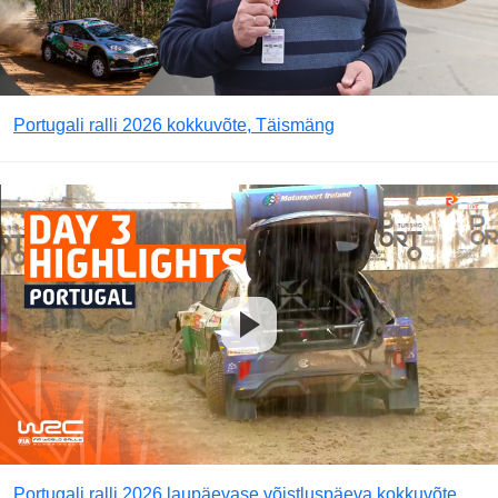
Portugali ralli 2026 kokkuvõte, Täismäng
Portugali ralli 2026 laupäevase võistluspäeva kokkuvõte,