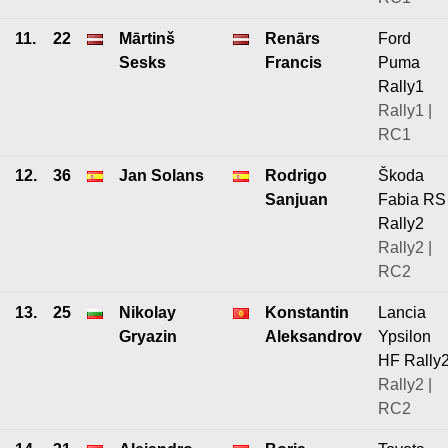
11.
22
Mārtinš
Renārs
Ford
Sesks
Francis
Puma
Rally1
Rally1 |
RC1
12.
36
Jan Solans
Rodrigo
Škoda
Sanjuan
Fabia RS
Rally2
Rally2 |
RC2
13.
25
Nikolay
Konstantin
Lancia
Gryazin
Aleksandrov
Ypsilon
HF Rally
Rally2 |
RC2