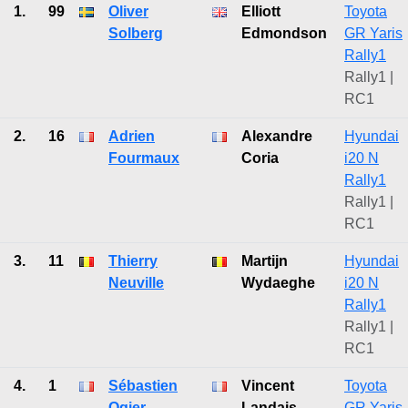
1.
99
Oliver
Elliott
Toyota
Solberg
Edmondson
GR Yaris
Rally1
Rally1 |
RC1
2.
16
Adrien
Alexandre
Hyundai
Fourmaux
Coria
i20 N
Rally1
Rally1 |
RC1
3.
11
Thierry
Martijn
Hyundai
Neuville
Wydaeghe
i20 N
Rally1
Rally1 |
RC1
4.
1
Sébastien
Vincent
Toyota
Ogier
Landais
GR Yaris