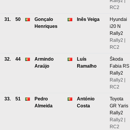
Rally2 |
RC2
31.
50
Gonçalo
Inês Veiga
Hyundai
Henriques
i20 N
Rally2
Rally2 |
RC2
32.
44
Armindo
Luís
Škoda
Araújo
Ramalho
Fabia RS
Rally2
Rally2 |
RC2
33.
51
Pedro
António
Toyota
Almeida
Costa
GR Yaris
Rally2
Rally2 |
RC2