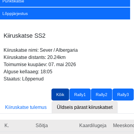
Punktikatse
Lõppjärjestus
Kiiruskatse SS2
Kiiruskatse nimi: Sever / Albergaria
Kiiruskatse distants: 20.24km
Toimumise kuupäev: 07. mai 2026
Alguse kellaaeg: 18:05
Staatus: Lõppenud
Kõik
Rally1
Rally2
Rally3
Kiiruskatse tulemus
Üldseis pärast kiiruskatset
K.
Sõitja
Kaardilugeja
Meeskon