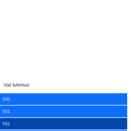
Vali tulemus:
SS0
SS1
SS2