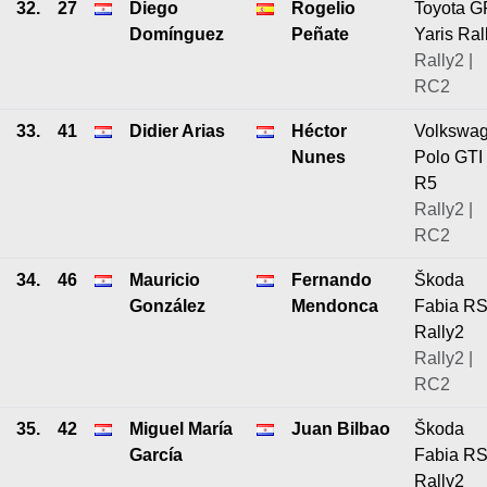
32.
27
Diego
Rogelio
Toyota G
Domínguez
Peñate
Yaris Ral
Rally2 |
RC2
33.
41
Didier Arias
Héctor
Volkswa
Nunes
Polo GTI
R5
Rally2 |
RC2
34.
46
Mauricio
Fernando
Škoda
González
Mendonca
Fabia R
Rally2
Rally2 |
RC2
35.
42
Miguel María
Juan Bilbao
Škoda
García
Fabia R
Rally2