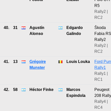
R5
Rally2 |
RC2
40.
31
Agustín
Edgardo
Škoda
Alonso
Galindo
Fabia R
Rally2
Rally2 |
RC2
41.
13
Grégoire
Louis Louka
Ford Pu
Munster
Rally1
Rally1 |
RC1
42.
58
Héctor Finke
Marcos
Peugeot
Espindola
208 Rall
Rally4 |
RC4