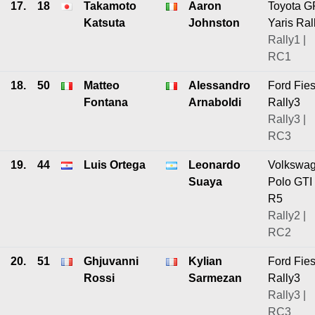
17.
18
Takamoto
Aaron
Toyota G
Katsuta
Johnston
Yaris Ral
Rally1 |
RC1
18.
50
Matteo
Alessandro
Ford Fies
Fontana
Arnaboldi
Rally3
Rally3 |
RC3
19.
44
Luis Ortega
Leonardo
Volkswa
Suaya
Polo GTI
R5
Rally2 |
RC2
20.
51
Ghjuvanni
Kylian
Ford Fies
Rossi
Sarmezan
Rally3
Rally3 |
RC3