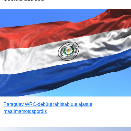
Paraguay WRC-debüüt tähistab uut ajastut
maailmamotospordis