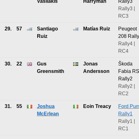
Vasilakis
Harryman
Rally3
Rally3 |
RC3
29.
57
Santiago
Matías Ruiz
Peugeot
Ruiz
208 Rall
Rally4 |
RC4
30.
22
Gus
Jonas
Škoda
Greensmith
Andersson
Fabia R
Rally2
Rally2 |
RC2
31.
55
Joshua
Eoin Treacy
Ford Pu
McErlean
Rally1
Rally1 |
RC1