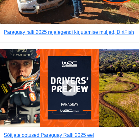
Paraguay ralli 2025 rajalegendi kirjutamise muljed, DirtFish
Sõitjate ootused Paraguay Ralli 2025 eel