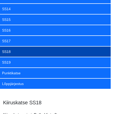
SS14
SS15
SS16
SS17
SS18
SS19
Punktikatse
Lõppjärjestus
Kiiruskatse SS18