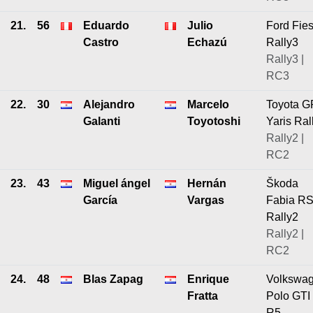
21.
56
Eduardo
Julio
Ford Fies
Castro
Echazú
Rally3
Rally3 |
RC3
22.
30
Alejandro
Marcelo
Toyota G
Galanti
Toyotoshi
Yaris Ral
Rally2 |
RC2
23.
43
Miguel ángel
Hernán
Škoda
García
Vargas
Fabia R
Rally2
Rally2 |
RC2
24.
48
Blas Zapag
Enrique
Volkswa
Fratta
Polo GTI
R5