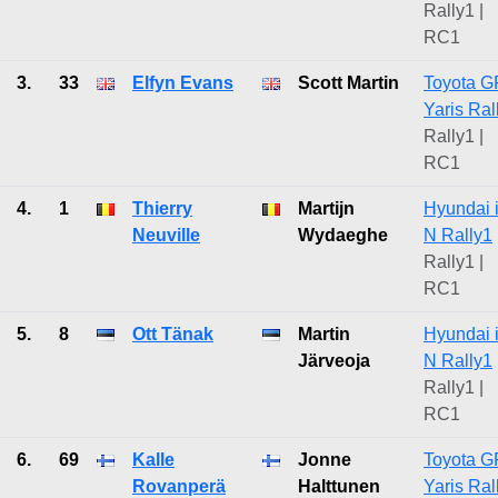
Rally1 |
RC1
3.
33
Elfyn Evans
Scott Martin
Toyota G
Yaris Ral
Rally1 |
RC1
4.
1
Thierry
Martijn
Hyundai 
Neuville
Wydaeghe
N Rally1
Rally1 |
RC1
5.
8
Ott Tänak
Martin
Hyundai 
Järveoja
N Rally1
Rally1 |
RC1
6.
69
Kalle
Jonne
Toyota G
Rovanperä
Halttunen
Yaris Ral