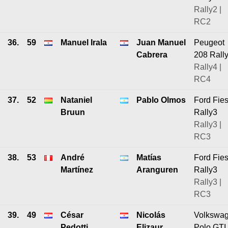
Rally2 |
RC2
36.
59
Manuel Irala
Juan Manuel
Peugeot
Cabrera
208 Rall
Rally4 |
RC4
37.
52
Nataniel
Pablo Olmos
Ford Fies
Bruun
Rally3
Rally3 |
RC3
38.
53
André
Matías
Ford Fies
Martínez
Aranguren
Rally3
Rally3 |
RC3
39.
49
César
Nicolás
Volkswa
Pedotti
Elizaur
Polo GTI