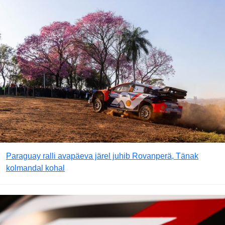
Paraguay ralli avapäeva järel juhib Rovanperä, Tänak
kolmandal kohal