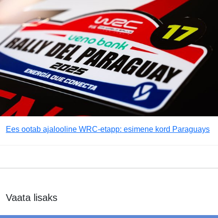
Ees ootab ajalooline WRC-etapp: esimene kord Paraguays
Vaata lisaks