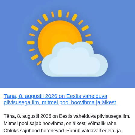
Täna, 8. augustil 2026 on Eestis vahelduva
pilvisusega ilm, mitmel pool hoovihma ja äikest
Täna, 8. augustil 2026 on Eestis vahelduva pilvisusega ilm.
Mitmel pool sajab hoovihma, on äikest, võimalik rahe.
Õhtuks sajuhood hõrenevad. Puhub valdavalt edela- ja