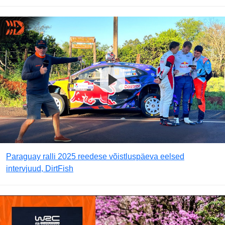
Paraguay ralli 2025 reedese võistluspäeva eelsed
intervjuud, DirtFish