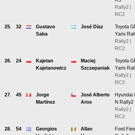
Rally2 |
RC2
25.
32
Gustavo
José Díaz
Toyota G
Saba
Yaris Ral
Rally2 |
RC2
26.
24
Kajetan
Maciej
Toyota G
Kajetanowicz
Szczepaniak
Yaris Ral
Rally2 |
RC2
27.
45
Jorge
José Alberto
Hyundai 
Martínez
Aros
N Rally2
Rally2 |
RC2
28.
54
Georgios
Allan
Ford Fies