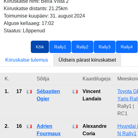
Kiiruskatse nimi: Bella Vista 2
Kiiruskatse distants: 21.25km
Toimumise kuupäev: 31. august 2024
Alguse kellaaeg: 17:02
Staatus: Lõppenud
Kõik
Rally1
Rally2
Rally3
Rally4
Kiiruskatse tulemus
Üldseis pärast kiiruskatset
K.
Sõitja
Kaardilugeja
Meeskon
1.
17
Sébastien
Vincent
Toyota G
Ogier
Landais
Yaris Ral
Rally1 |
RC1
2.
16
Adrien
Alexandre
Hyundai 
Fourmaux
Coria
N Rally1