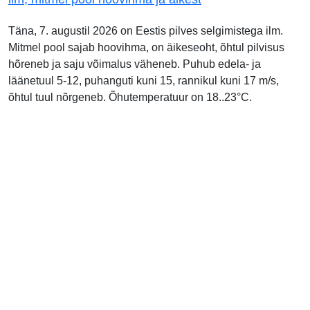
Täna, 7. augustil 2026 on Eestis pilves selgimistega ilm.
Mitmel pool sajab hoovihma, on äikeseoht, õhtul pilvisus
hõreneb ja saju võimalus väheneb. Puhub edela- ja
läänetuul 5-12, puhanguti kuni 15, rannikul kuni 17 m/s,
õhtul tuul nõrgeneb. Õhutemperatuur on 18..23°C.