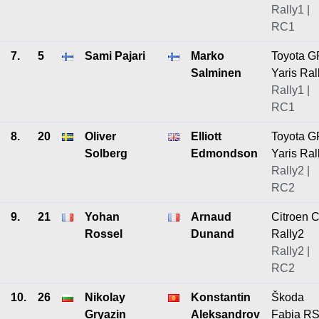
Rally1 |
RC1
7.
5
Sami Pajari
Marko
Toyota G
Salminen
Yaris Ral
Rally1 |
RC1
8.
20
Oliver
Elliott
Toyota G
Solberg
Edmondson
Yaris Ral
Rally2 |
RC2
9.
21
Yohan
Arnaud
Citroen 
Rossel
Dunand
Rally2
Rally2 |
RC2
10.
26
Nikolay
Konstantin
Škoda
Gryazin
Aleksandrov
Fabia R