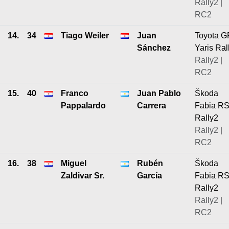
Rally2 |
RC2
14.
34
Tiago Weiler
Juan
Toyota G
Sánchez
Yaris Ral
Rally2 |
RC2
15.
40
Franco
Juan Pablo
Škoda
Pappalardo
Carrera
Fabia R
Rally2
Rally2 |
RC2
16.
38
Miguel
Rubén
Škoda
Zaldivar Sr.
García
Fabia R
Rally2
Rally2 |
RC2