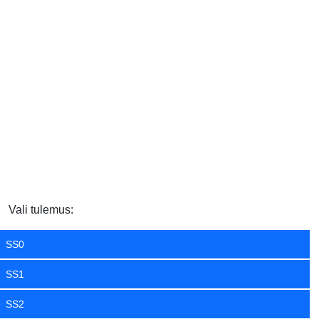
Vali tulemus:
SS0
SS1
SS2