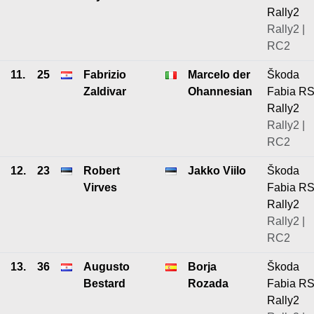
Rally2
Rally2 |
RC2
11.
25
Fabrizio
Marcelo der
Škoda
Zaldivar
Ohannesian
Fabia R
Rally2
Rally2 |
RC2
12.
23
Robert
Jakko Viilo
Škoda
Virves
Fabia R
Rally2
Rally2 |
RC2
13.
36
Augusto
Borja
Škoda
Bestard
Rozada
Fabia R
Rally2