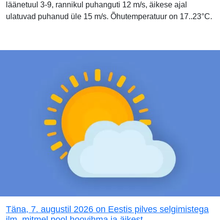
läänetuul 3-9, rannikul puhanguti 12 m/s, äikese ajal
ulatuvad puhanud üle 15 m/s. Õhutemperatuur on 17..23°C.
Täna, 7. augustil 2026 on Eestis pilves selgimistega
ilm, mitmel pool hoovihma ja äikest