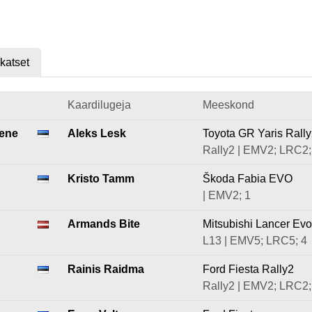
skatset
Kaardilugeja
Meeskond
gene
Aleks Lesk
Toyota GR Yaris Rall
Rally2 | EMV2; LRC2;
Kristo Tamm
Škoda Fabia EVO
| EMV2; 1
Armands Bite
Mitsubishi Lancer Evo 
L13 | EMV5; LRC5; 4
Rainis Raidma
Ford Fiesta Rally2
Rally2 | EMV2; LRC2