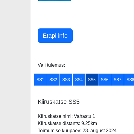
Etapi info
Vali tulemus:
SS1
SS2
SS3
SS4
SS5
SS6
SS7
SS
Kiiruskatse SS5
Kiiruskatse nimi: Vahastu 1
Kiiruskatse distants: 9.25km
Toimumise kuupäev: 23. august 2024