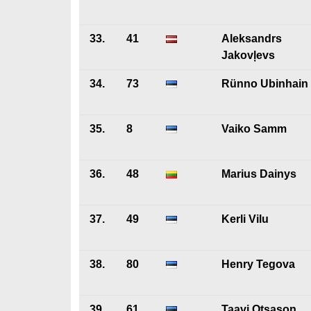
33.
41
Aleksandrs
Jakovļevs
34.
73
Rünno Ubinhain
35.
8
Vaiko Samm
36.
48
Marius Dainys
37.
49
Kerli Vilu
38.
80
Henry Tegova
39.
61
Taavi Otsason