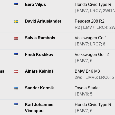
Eero Viljus
Honda Civic Type R
| EMV7; LRC7; 2WD 
David Arhusiander
Peugeot 208 R2
R2 | EMV7; LRC4; 2
Salvis Rambols
Volkswagen Golf
| EMV7; LRC7; 6
Fredi Kostikov
Volkswagen Golf 2
| EMV7; 6
ms
Ainārs Kalniņš
BMW E46 M3
2wd | EMV6; LRC6; 5
Sander Kermik
Toyota Starlet
| EMV6; 5
Karl Johannes
Honda Civic Type R
Visnapuu
| EMV7; 6