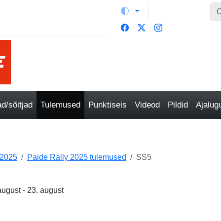
/sõitjad
Tulemused
Punktiseis
Videod
Pildid
Ajalu
 2025
Paide Rally 2025 tulemused
SS5
august - 23. august