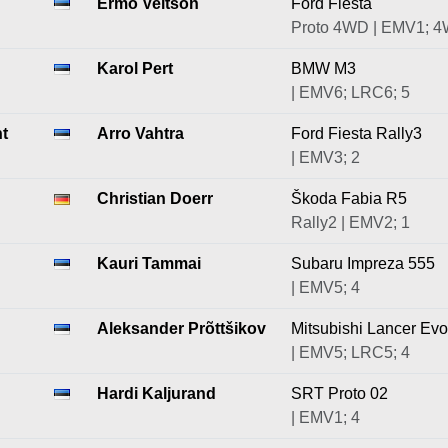
Ermo Veltson
Ford Fiesta
Proto 4WD | EMV1; 
Karol Pert
BMW M3
| EMV6; LRC6; 5
t
Arro Vahtra
Ford Fiesta Rally3
| EMV3; 2
Christian Doerr
Škoda Fabia R5
Rally2 | EMV2; 1
Kauri Tammai
Subaru Impreza 555
| EMV5; 4
Aleksander Prõttšikov
Mitsubishi Lancer Ev
| EMV5; LRC5; 4
Hardi Kaljurand
SRT Proto 02
| EMV1; 4