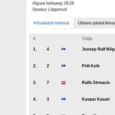
Alguse kellaaeg: 09:26
Staatus: Lõppenud
Kiiruskatse tulemus
Üldseis pärast kiiru
K.
Sõitja
1.
4
Joosep Ralf Nõ
2.
2
Priit Koik
3.
7
Ralfs Sirmacis
4.
3
Kaspar Kasari