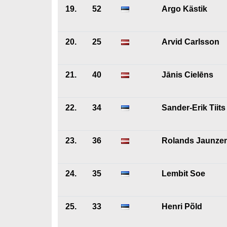
19.
52
Argo Kästik
20.
25
Arvid Carlsson
21.
40
Jānis Cielēns
22.
34
Sander-Erik Tiits
23.
36
Rolands Jaunze
24.
35
Lembit Soe
25.
33
Henri Põld