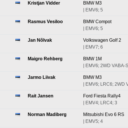
Kristjan Vidder
BMW M3
| EMV6; 5
Rasmus Vesiloo
BMW Compot
| EMV6; 5
Jan Nõlvak
Volkswagen Golf 2
| EMV7; 6
Maigro Rehberg
BMW 1M
| EMV6; 2WD VABA-S
Jarmo Liivak
BMW M3
| EMV6; LRC6; 2WD 
Rait Jansen
Ford Fiesta Rally4
| EMV4; LRC4; 3
Norman Madiberg
Mitsubishi Evo 6 RS
| EMV5; 4