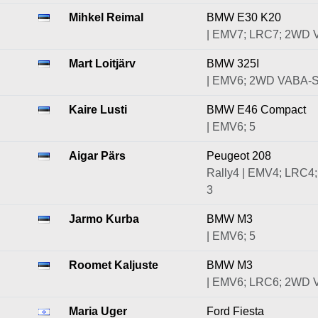
Mihkel Reimal
BMW E30 K20
| EMV7; LRC7; 2WD 
Mart Loitjärv
BMW 325I
| EMV6; 2WD VABA-S
Kaire Lusti
BMW E46 Compact
| EMV6; 5
Aigar Pärs
Peugeot 208
Rally4 | EMV4; LRC4
3
Jarmo Kurba
BMW M3
| EMV6; 5
Roomet Kaljuste
BMW M3
| EMV6; LRC6; 2WD 
Maria Uger
Ford Fiesta