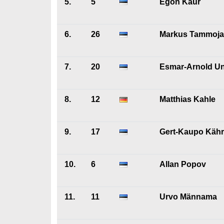
5.
5
Egon Kaur
6.
26
Markus Tammoja
7.
20
Esmar-Arnold Un
8.
12
Matthias Kahle
9.
17
Gert-Kaupo Kähr
10.
6
Allan Popov
11.
11
Urvo Männama