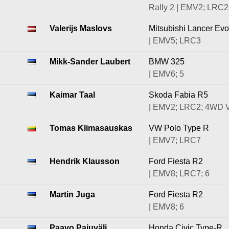
Rally 2 | EMV2; LRC2
Valerijs Maslovs
Mitsubishi Lancer Ev
| EMV5; LRC3
Mikk-Sander Laubert
BMW 325
| EMV6; 5
Kaimar Taal
Skoda Fabia R5
| EMV2; LRC2; 4WD 
Tomas Klimasauskas
VW Polo Type R
| EMV7; LRC7
Hendrik Klausson
Ford Fiesta R2
| EMV8; LRC7; 6
Martin Juga
Ford Fiesta R2
| EMV8; 6
Paavo Pajuväli
Honda Civic Type-R