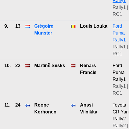
Rally1
Rally1 |
RC1
9.
13
Grégoire
Louis Louka
Ford
Munster
Puma
Rally1
Rally1 |
RC1
10.
22
Mārtinš Sesks
Renārs
Ford
Francis
Puma
Rally1
Rally1 |
RC1
11.
24
Roope
Anssi
Toyota
Korhonen
Viinikka
GR Yari
Rally2
Rally2 |