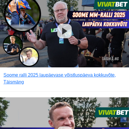
Soome ralli 2025 laupäevase võistluspäeva kokkuvõte,
Täismäng