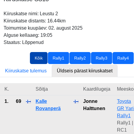
Kiiruskatse nimi: Leustu 2
Kiiruskatse distants: 16.44km
Toimumise kuupäev: 02. august 2025
Alguse kellaaeg: 19:05
Staatus: Lõppenud
Kõik
Rally1
Rally2
Rally3
Rally4
Kiiruskatse tulemus
Üldseis pärast kiiruskatset
K.
Sõitja
Kaardilugeja
Meesko
1.
69
Kalle
Jonne
Toyota
Rovanperä
Halttunen
GR Yari
Rally1
Rally1 |
RC1