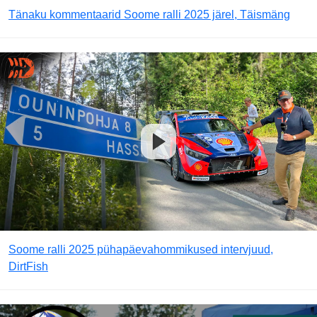
Tänaku kommentaarid Soome ralli 2025 järel, Täismäng
Soome ralli 2025 pühapäevahommikused intervjuud,
DirtFish