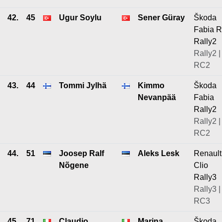
42.
45
Ugur Soylu
Sener Güray
Škoda
Fabia 
Rally2
Rally2 |
RC2
43.
44
Tommi Jylhä
Kimmo
Škoda
Nevanpää
Fabia
Rally2
Rally2 |
RC2
44.
51
Joosep Ralf
Aleks Lesk
Renault
Nõgene
Clio
Rally3
Rally3 |
RC3
45.
71
Claudio
Marina
Škoda