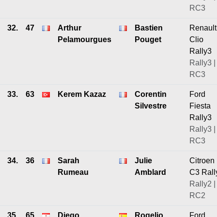
RC3
32.
47
Arthur
Bastien
Renault
Pelamourgues
Pouget
Clio
Rally3
Rally3 |
RC3
33.
63
Kerem Kazaz
Corentin
Ford
Silvestre
Fiesta
Rally3
Rally3 |
RC3
34.
36
Sarah
Julie
Citroen
Rumeau
Amblard
C3 Rall
Rally2 |
RC2
35.
65
Diego
Rogelio
Ford