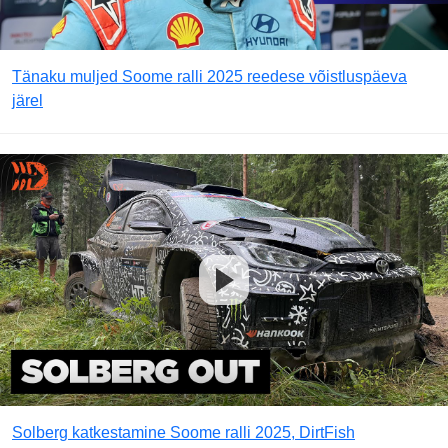
Tänaku muljed Soome ralli 2025 reedese võistluspäeva
järel
Solberg katkestamine Soome ralli 2025, DirtFish