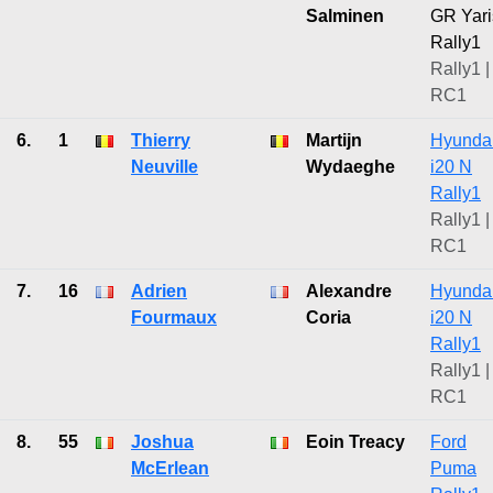
Salminen
GR Yari
Rally1
Rally1 |
RC1
6.
1
Thierry
Martijn
Hyunda
Neuville
Wydaeghe
i20 N
Rally1
Rally1 |
RC1
7.
16
Adrien
Alexandre
Hyunda
Fourmaux
Coria
i20 N
Rally1
Rally1 |
RC1
8.
55
Joshua
Eoin Treacy
Ford
McErlean
Puma