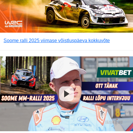
Soome ralli 2025 viimase võistluspäeva kokkuvõte