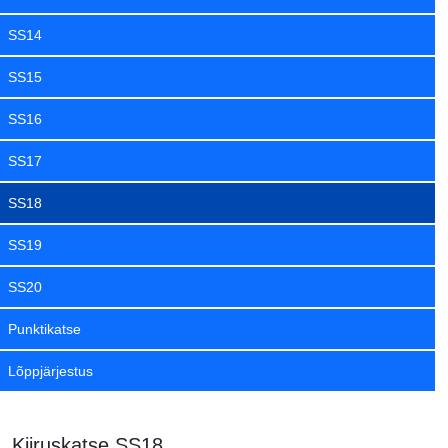
SS14
SS15
SS16
SS17
SS18
SS19
SS20
Punktikatse
Lõppjärjestus
Kiiruskatse SS18