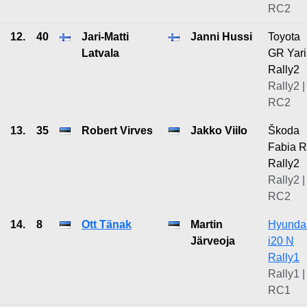
RC2
12.
40
Jari-Matti
Janni Hussi
Toyota
Latvala
GR Yari
Rally2
Rally2 |
RC2
13.
35
Robert Virves
Jakko Viilo
Škoda
Fabia 
Rally2
Rally2 |
RC2
14.
8
Ott Tänak
Martin
Hyunda
Järveoja
i20 N
Rally1
Rally1 |
RC1