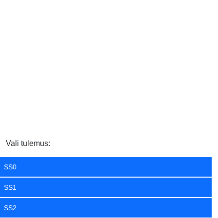
Vali tulemus:
SS0
SS1
SS2