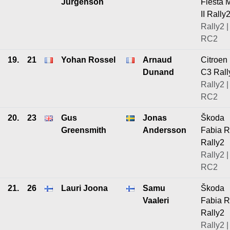
Jürgenson
Fiesta 
II Rally
Rally2 |
RC2
19.
21
Yohan Rossel
Arnaud
Citroen
Dunand
C3 Rall
Rally2 |
RC2
20.
23
Gus
Jonas
Škoda
Greensmith
Andersson
Fabia 
Rally2
Rally2 |
RC2
21.
26
Lauri Joona
Samu
Škoda
Vaaleri
Fabia 
Rally2
Rally2 |