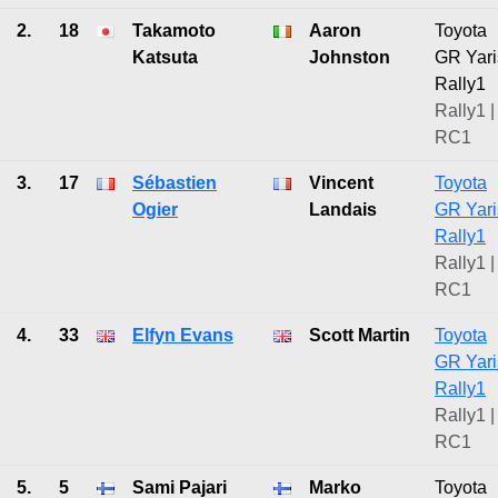
2.
18
Takamoto
Aaron
Toyota
Katsuta
Johnston
GR Yari
Rally1
Rally1 |
RC1
3.
17
Sébastien
Vincent
Toyota
Ogier
Landais
GR Yari
Rally1
Rally1 |
RC1
4.
33
Elfyn Evans
Scott Martin
Toyota
GR Yari
Rally1
Rally1 |
RC1
5.
5
Sami Pajari
Marko
Toyota