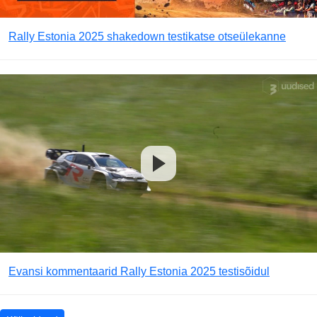
Rally Estonia 2025 shakedown testikatse otseülekanne
Evansi kommentaarid Rally Estonia 2025 testisõidul