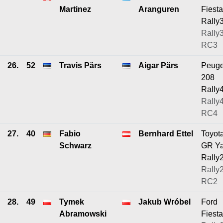
Martinez
Aranguren
Fiesta
Rally
Rally3
RC3
26.
52
Travis Pärs
Aigar Pärs
Peuge
208
Rally
Rally4
RC4
27.
40
Fabio
Bernhard Ettel
Toyot
Schwarz
GR Ya
Rally
Rally2
RC2
28.
49
Tymek
Jakub Wróbel
Ford
Abramowski
Fiesta