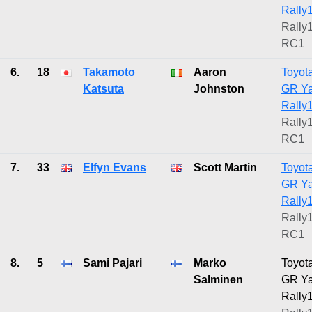
Rally
Rally1
RC1
6.
18
Takamoto
Aaron
Toyot
Katsuta
Johnston
GR Ya
Rally
Rally1
RC1
7.
33
Elfyn Evans
Scott Martin
Toyot
GR Ya
Rally
Rally1
RC1
8.
5
Sami Pajari
Marko
Toyot
Salminen
GR Ya
Rally