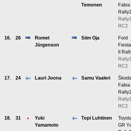
Temonen
Fabia
Rally
Rally2
RC2
16.
26
Romet
Siim Oja
Ford
Jürgenson
Fiest
II Ral
Rally2
RC2
17.
24
Lauri Joona
Samu Vaaleri
Škod
Fabia
Rally
Rally2
RC2
18.
31
Yuki
Topi Luhtinen
Toyot
Yamamoto
GR Ya