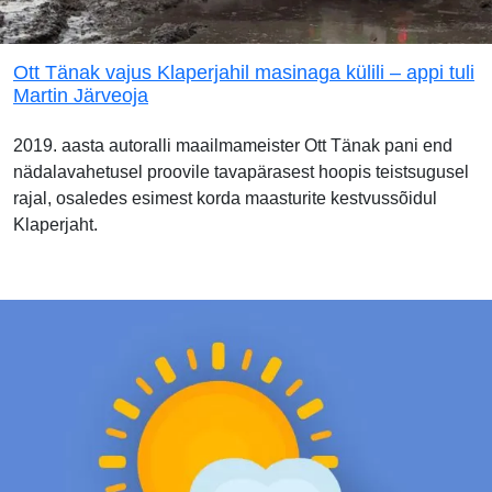
Ott Tänak vajus Klaperjahil masinaga külili – appi tuli
Martin Järveoja
2019. aasta autoralli maailmameister Ott Tänak pani end
nädalavahetusel proovile tavapärasest hoopis teistsugusel
rajal, osaledes esimest korda maasturite kestvussõidul
Klaperjaht.