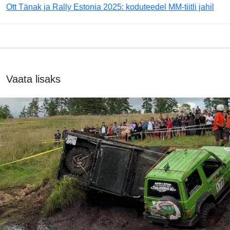
Ott Tänak ja Rally Estonia 2025: koduteedel MM-tiitli jahil
Vaata lisaks