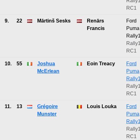
Rally1
RC1
9.
22
Mārtinš Sesks
Renārs
Ford
Francis
Puma
Rally
Rally1
RC1
10.
55
Joshua
Eoin Treacy
Ford
McErlean
Puma
Rally
Rally1
RC1
11.
13
Grégoire
Louis Louka
Ford
Munster
Puma
Rally
Rally1
RC1