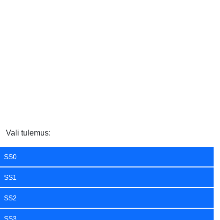
Vali tulemus:
SS0
SS1
SS2
SS3