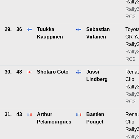
Rally
Rally3
RC3
29.
36
Tuukka
Sebastian
Toyot
Kauppinen
Virtanen
GR Ya
Rally
Rally2
RC2
30.
48
Shotaro Goto
Jussi
Renau
Lindberg
Clio
Rally
Rally3
RC3
31.
43
Arthur
Bastien
Renau
Pelamourgues
Pouget
Clio
Rally
Rally3