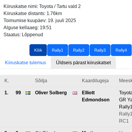
Kiiruskatse nimi: Toyota / Tartu vald 2
Kiiruskatse distants: 1.76km
Toimumise kuupäev: 19. juuli 2025
Alguse kellaaeg: 19:51
Staatus: Lõppenud
Kõik
Rally1
Rally2
Rally3
Rally4
Kiiruskatse tulemus
Üldseis pärast kiiruskatset
K.
Sõitja
Kaardilugeja
Mees
1.
99
Oliver Solberg
Elliott
Toyot
Edmondson
GR Ya
Rally
Rally1
RC1