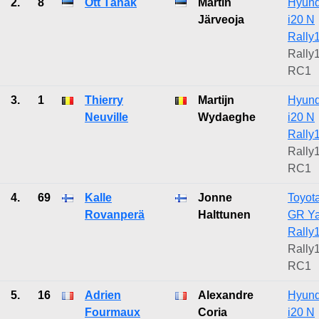
2.
8
Ott Tänak
Martin
Hyund
Järveoja
i20 N
Rally
Rally1
RC1
3.
1
Thierry
Martijn
Hyund
Neuville
Wydaeghe
i20 N
Rally
Rally1
RC1
4.
69
Kalle
Jonne
Toyot
Rovanperä
Halttunen
GR Ya
Rally
Rally1
RC1
5.
16
Adrien
Alexandre
Hyund
Fourmaux
Coria
i20 N