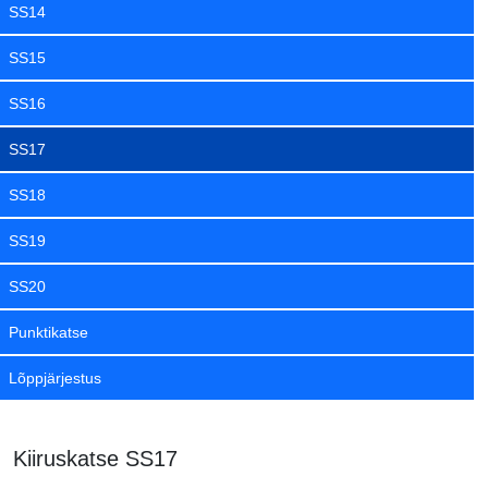
SS14
SS15
SS16
SS17
SS18
SS19
SS20
Punktikatse
Lõppjärjestus
Kiiruskatse SS17