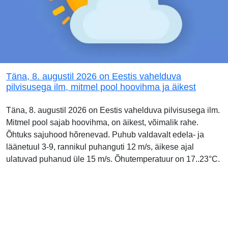
Täna, 8. augustil 2026 on Eestis vahelduva
pilvisusega ilm, mitmel pool hoovihma ja äikest
Täna, 8. augustil 2026 on Eestis vahelduva pilvisusega ilm.
Mitmel pool sajab hoovihma, on äikest, võimalik rahe.
Õhtuks sajuhood hõrenevad. Puhub valdavalt edela- ja
läänetuul 3-9, rannikul puhanguti 12 m/s, äikese ajal
ulatuvad puhanud üle 15 m/s. Õhutemperatuur on 17..23°C.