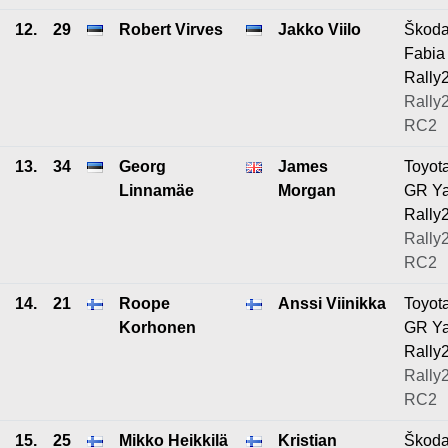
12.
29
Robert Virves
Jakko Viilo
Škod
Fabia
Rally
Rally2
RC2
13.
34
Georg
James
Toyot
Linnamäe
Morgan
GR Ya
Rally
Rally2
RC2
14.
21
Roope
Anssi Viinikka
Toyot
Korhonen
GR Ya
Rally
Rally2
RC2
15.
25
Mikko Heikkilä
Kristian
Škod