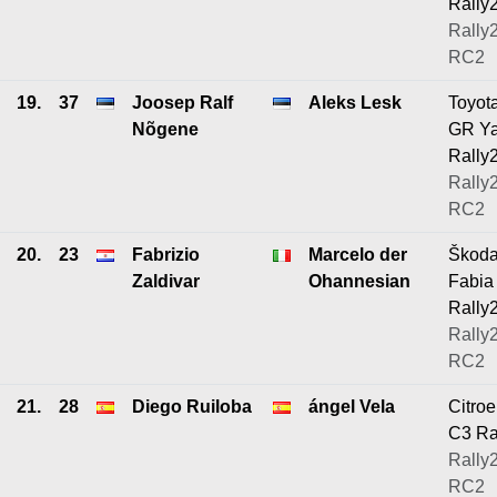
Rally
Rally2
RC2
19.
37
Joosep Ralf
Aleks Lesk
Toyot
Nõgene
GR Ya
Rally
Rally2
RC2
20.
23
Fabrizio
Marcelo der
Škod
Zaldivar
Ohannesian
Fabia
Rally
Rally2
RC2
21.
28
Diego Ruiloba
ángel Vela
Citro
C3 Ra
Rally2
RC2