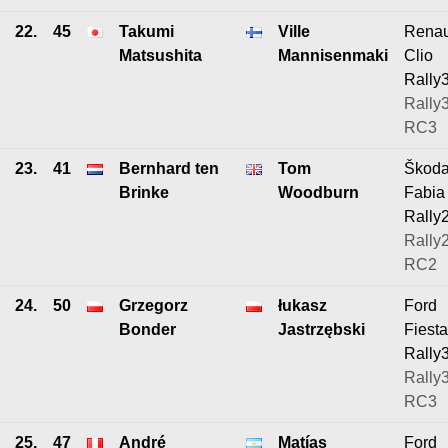
22.
45
Takumi
Ville
Renau
Matsushita
Mannisenmaki
Clio
Rally
Rally3
RC3
23.
41
Bernhard ten
Tom
Škod
Brinke
Woodburn
Fabia
Rally
Rally2
RC2
24.
50
Grzegorz
łukasz
Ford
Bonder
Jastrzębski
Fiesta
Rally
Rally3
RC3
25.
47
André
Matías
Ford