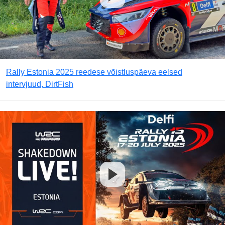
Rally Estonia 2025 reedese võistluspäeva eelsed
intervjuud, DirtFish