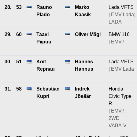
28.
53
Rauno
Marko
Lada VFTS
Plado
Kaasik
| EMV Lada;
LADA
29.
60
Taavi
Oliver Mägi
BMW 116
Piipuu
| EMV7
30.
51
Koit
Hannes
Lada VFTS
Repnau
Hannus
| EMV Lada
31.
58
Sebastian
Indrek
Honda
Kupri
Jõeäär
Civic Type
R
| EMV7;
2WD
VABA-V