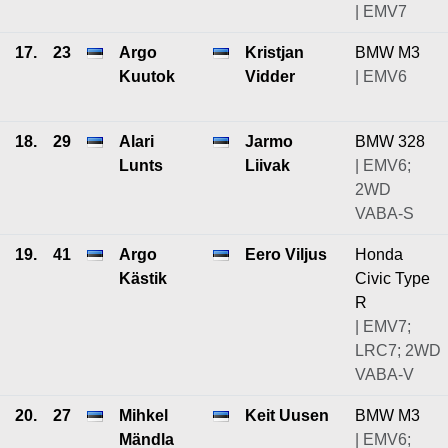
| EMV7
17.
23
Argo
Kristjan
BMW M3
Kuutok
Vidder
| EMV6
18.
29
Alari
Jarmo
BMW 328
Lunts
Liivak
| EMV6;
2WD
VABA-S
19.
41
Argo
Eero Viljus
Honda
Kästik
Civic Type
R
| EMV7;
LRC7; 2WD
VABA-V
20.
27
Mihkel
Keit Uusen
BMW M3
Mändla
| EMV6;