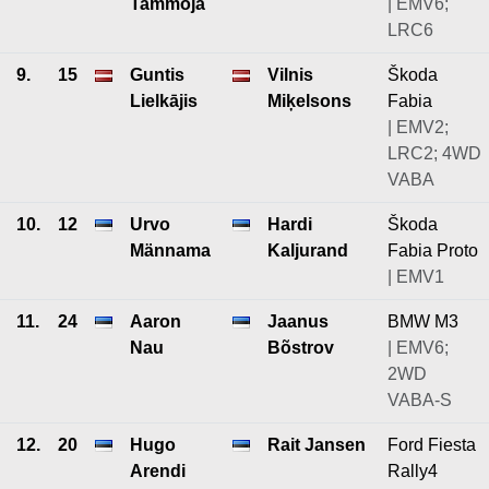
Tammoja
| EMV6;
LRC6
9.
15
Guntis
Vilnis
Škoda
Lielkājis
Miķelsons
Fabia
| EMV2;
LRC2; 4WD
VABA
10.
12
Urvo
Hardi
Škoda
Männama
Kaljurand
Fabia Proto
| EMV1
11.
24
Aaron
Jaanus
BMW M3
Nau
Bõstrov
| EMV6;
2WD
VABA-S
12.
20
Hugo
Rait Jansen
Ford Fiesta
Arendi
Rally4