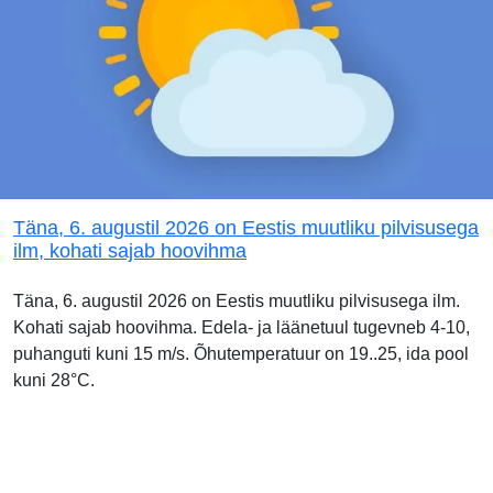
Täna, 6. augustil 2026 on Eestis muutliku pilvisusega
ilm, kohati sajab hoovihma
Täna, 6. augustil 2026 on Eestis muutliku pilvisusega ilm.
Kohati sajab hoovihma. Edela- ja läänetuul tugevneb 4-10,
puhanguti kuni 15 m/s. Õhutemperatuur on 19..25, ida pool
kuni 28°C.