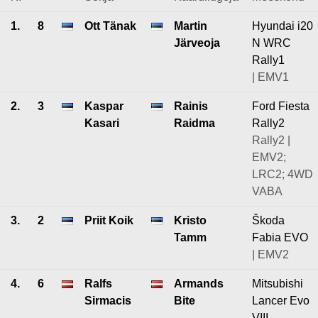
1.
8
Ott Tänak
Martin
Hyundai i20
Järveoja
N WRC
Rally1
| EMV1
2.
3
Kaspar
Rainis
Ford Fiesta
Kasari
Raidma
Rally2
Rally2 |
EMV2;
LRC2; 4WD
VABA
3.
2
Priit Koik
Kristo
Škoda
Tamm
Fabia EVO
| EMV2
4.
6
Ralfs
Armands
Mitsubishi
Sirmacis
Bite
Lancer Evo
VIII