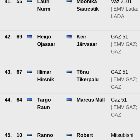
41.
55
Lauri
Moonika
Vaz 2101
Nurm
Saarestik
| EMV Lada;
LADA
42.
69
Heigo
Keir
GAZ 51
Ojasaar
Järvsaar
| EMV GAZ;
GAZ
43.
67
Illimar
Tõnu
GAZ 51
Hirsnik
Tikerpalu
| EMV GAZ;
GAZ
44.
64
Targo
Marcus Mäll
Gaz 51
Raun
| EMV GAZ;
GAZ
45.
10
Ranno
Robert
Mitsubishi