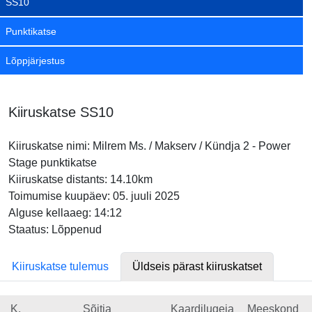
SS10
Punktikatse
Lõppjärjestus
Kiiruskatse SS10
Kiiruskatse nimi: Milrem Ms. / Makserv / Kündja 2 - Power
Stage punktikatse
Kiiruskatse distants: 14.10km
Toimumise kuupäev: 05. juuli 2025
Alguse kellaaeg: 14:12
Staatus: Lõppenud
Kiiruskatse tulemus
Üldseis pärast kiiruskatset
K.
Sõitja
Kaardilugeja
Meeskond