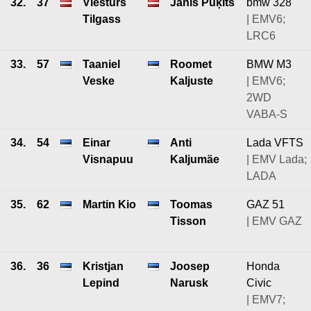
32.
37
Viesturs
Jānis Puķīts
bmw 328
Tilgass
| EMV6;
LRC6
33.
57
Taaniel
Roomet
BMW M3
Veske
Kaljuste
| EMV6;
2WD
VABA-S
34.
54
Einar
Anti
Lada VFTS
Visnapuu
Kaljumäe
| EMV Lada;
LADA
35.
62
Martin Kio
Toomas
GAZ 51
Tisson
| EMV GAZ
36.
36
Kristjan
Joosep
Honda
Lepind
Narusk
Civic
| EMV7;