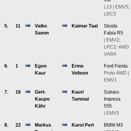
L13 | EMV5;
LRC5
5.
11
Vaiko
Kaimar Taal
Skoda
Samm
Fabia R5
| EMV2;
LRC2; 4WD
VABA
6.
1
Egon
Ermo
Ford Fiesta
Kaur
Veltson
Proto 4WD |
EMV1
7.
16
Gert-
Kauri
Subaru
Kaupo
Tammai
Impreza
Kähr
555
| EMV5
8.
22
Markus
Karol Pert
BMW M3