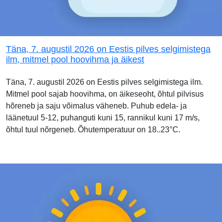
Täna, 7. augustil 2026 on Eestis pilves selgimistega
ilm, mitmel pool hoovihma ja äikest
Täna, 7. augustil 2026 on Eestis pilves selgimistega ilm.
Mitmel pool sajab hoovihma, on äikeseoht, õhtul pilvisus
hõreneb ja saju võimalus väheneb. Puhub edela- ja
läänetuul 5-12, puhanguti kuni 15, rannikul kuni 17 m/s,
õhtul tuul nõrgeneb. Õhutemperatuur on 18..23°C.