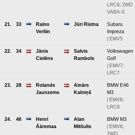
LRC6; 2WD
VABA-S
21.
33
Raino
Jüri Ristna
Subaru
Verliin
Impreza
| EMV5
22.
34
Jānis
Salvis
Volkswagen
Cielēns
Rambols
Golf
| EMV7;
LRC7
23.
28
Rolands
Ainārs
BMW E46
Jaunzems
Kalniņš
M3
| EMV6;
LRC6
24.
46
Henri
Alan
BMW M3
Ääremaa
Mitšulis
| EMV6;
2WD