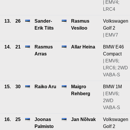
| EMV4;
LRC4
13.
26
Sander-
Rasmus
Volkswagen
Erik Tiits
Vesiloo
Golf 2
| EMV7
14.
21
Rasmus
Allar Heina
BMW E46
Arras
Compact
| EMV6;
LRC6; 2WD
VABA-S
15.
30
Raiko Aru
Maigro
BMW 1M
Rehberg
| EMV6;
2WD
VABA-S
16.
25
Joonas
Jan Nõlvak
Volkswagen
Palmisto
Golf 2