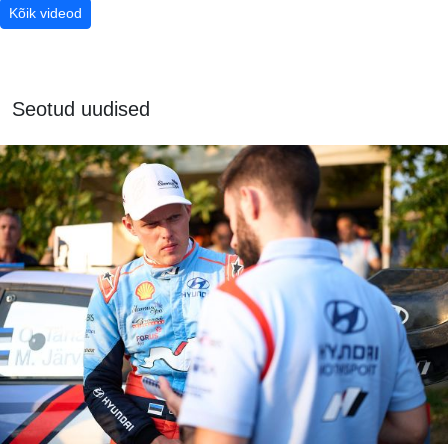
Kõik videod
Seotud uudised