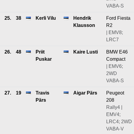
VABA-S
25.
38
Kerli Vilu
Hendrik
Ford Fiesta
Klausson
R2
| EMV8;
LRC7
26.
48
Priit
Kaire Lusti
BMW E46
Puskar
Compact
| EMV6;
2WD
VABA-S
27.
19
Travis
Aigar Pärs
Peugeot
Pärs
208
Rally4 |
EMV4;
LRC4; 2WD
VABA-V