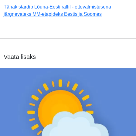
Tänak stardib Lõuna-Eesti rallil - ettevalmistusena
järgnevateks MM-etapideks Eestis ja Soomes
Vaata lisaks