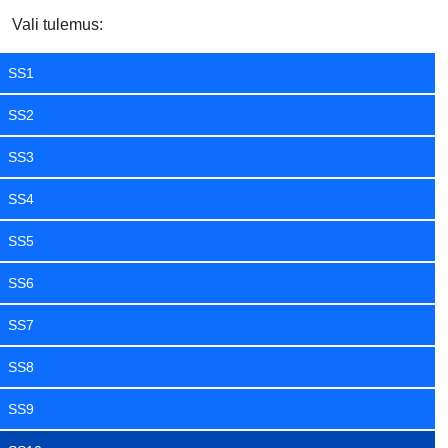
Vali tulemus:
SS1
SS2
SS3
SS4
SS5
SS6
SS7
SS8
SS9