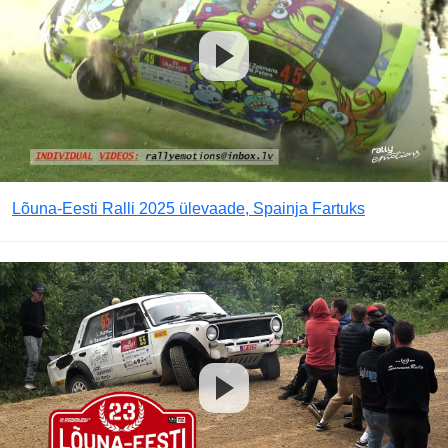
Lõuna-Eesti Ralli 2025 ülevaade, Spainja Fartuks