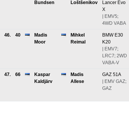
Bundsen
Loštšenikov
Lancer Evo
X
| EMV5;
4WD VABA
46.
40
Madis
Mihkel
BMW E30
Moor
Reimal
K20
| EMV7;
LRC7; 2WD
VABA-V
47.
66
Kaspar
Madis
GAZ 51A
Kaldjärv
Allese
| EMV GAZ;
GAZ