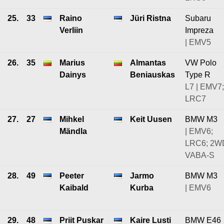
25.
33
Raino
Jüri Ristna
Subaru
Verliin
Impreza
| EMV5
26.
35
Marius
Almantas
VW Polo
Dainys
Beniauskas
Type R
L7 | EMV7;
LRC7
27.
27
Mihkel
Keit Uusen
BMW M3
Mändla
| EMV6;
LRC6; 2W
VABA-S
28.
49
Peeter
Jarmo
BMW M3
Kaibald
Kurba
| EMV6
29.
48
Priit Puskar
Kaire Lusti
BMW E46