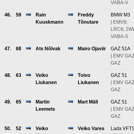
VABA-V
46.
59
Rain
Freddy
BMW M3
Kuuskmann
Tõnutare
| EMV6;
LRC6; 2W
VABA-S
47.
68
Ats Nõlvak
Mairo Ojaviir
GAZ 51A
| EMV GAZ
GAZ
48.
63
Veiko
Toivo
GAZ 51
Liukanen
Liukanen
| EMV GAZ
GAZ
49.
65
Martin
Mart Mäll
GAZ 51
Leemets
| EMV GAZ
GAZ
50.
52
Veiko
Veiko Vares
Lada VFT