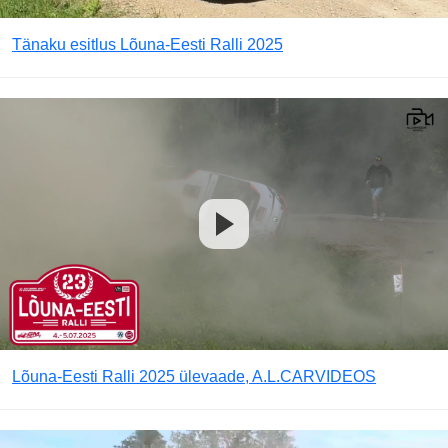
Tänaku esitlus Lõuna-Eesti Ralli 2025
Lõuna-Eesti Ralli 2025 ülevaade, A.L.CARVIDEOS