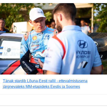
Tänak stardib Lõuna-Eesti rallil - ettevalmistusena
järgnevateks MM-etapideks Eestis ja Soomes