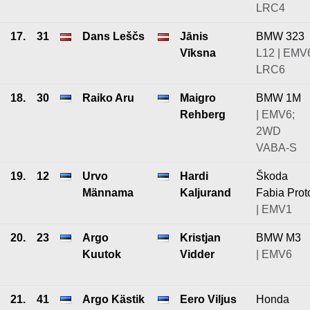
LRC4
17.
31
Dans Leščs
Jānis
BMW 323
Vīksna
L12 | EMV
LRC6
18.
30
Raiko Aru
Maigro
BMW 1M
Rehberg
| EMV6;
2WD
VABA-S
19.
12
Urvo
Hardi
Škoda
Männama
Kaljurand
Fabia Prot
| EMV1
20.
23
Argo
Kristjan
BMW M3
Kuutok
Vidder
| EMV6
21.
41
Argo Kästik
Eero Viljus
Honda