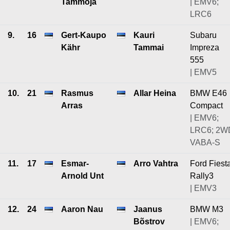
Tammoja
| EMV6;
LRC6
9.
16
Gert-Kaupo
Kauri
Subaru
Kähr
Tammai
Impreza
555
| EMV5
10.
21
Rasmus
Allar Heina
BMW E46
Arras
Compact
| EMV6;
LRC6; 2W
VABA-S
11.
17
Esmar-
Arro Vahtra
Ford Fiest
Arnold Unt
Rally3
| EMV3
12.
24
Aaron Nau
Jaanus
BMW M3
Bõstrov
| EMV6;