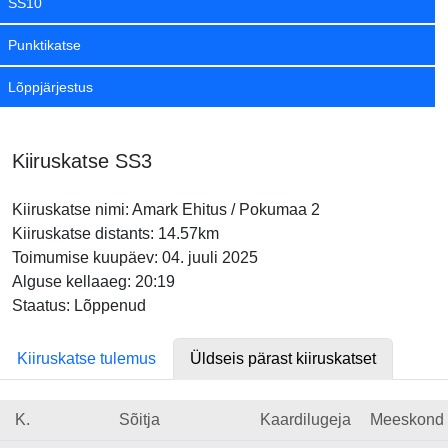
SS10
Punktikatse
Lõppjärjestus
Kiiruskatse SS3
Kiiruskatse nimi: Amark Ehitus / Pokumaa 2
Kiiruskatse distants: 14.57km
Toimumise kuupäev: 04. juuli 2025
Alguse kellaaeg: 20:19
Staatus: Lõppenud
Kiiruskatse tulemus
Üldseis pärast kiiruskatset
K.
Sõitja
Kaardilugeja
Meeskond