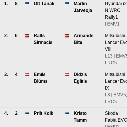
1.
8
Ott Tänak
Martin
Hyundai i
Järveoja
N WRC
Rally1
| EMV1
2.
6
Ralfs
Armands
Mitsubishi
Sirmacis
Bite
Lancer Ev
VIII
L13 | EMV
LRC5
3.
4
Emīls
Didzis
Mitsubishi
Blūms
Eglītis
Lancer Ev
IX
L8 | EMV5;
LRC5
4.
2
Priit Koik
Kristo
Škoda
Tamm
Fabia EV
| EMV2