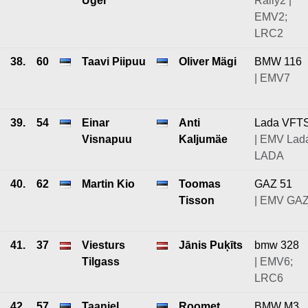
Uger
Rally2 |
EMV2;
LRC2
38.
60
Taavi Piipuu
Oliver Mägi
BMW 116
| EMV7
39.
54
Einar
Anti
Lada VFT
Visnapuu
Kaljumäe
| EMV Lad
LADA
40.
62
Martin Kio
Toomas
GAZ 51
Tisson
| EMV GA
41.
37
Viesturs
Jānis Puķīts
bmw 328
Tilgass
| EMV6;
LRC6
42.
57
Taaniel
Roomet
BMW M3