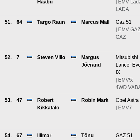
Haabu
| EMV Lad
LADA
51.
64
Targo Raun
Marcus Mäll
Gaz 51
| EMV GAZ
GAZ
52.
7
Steven Viilo
Margus
Mitsubishi
Jõerand
Lancer Ev
IX
| EMV5;
4WD VAB
53.
47
Robert
Robin Mark
Opel Astra
Kikkatalo
| EMV7
54.
67
Illimar
Tõnu
GAZ 51