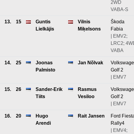
2WD
VABA-S
13.
15
Guntis
Vilnis
Škoda
Lielkājis
Miķelsons
Fabia
| EMV2;
LRC2; 4W
VABA
14.
25
Joonas
Jan Nõlvak
Volkswag
Palmisto
Golf 2
| EMV7
15.
26
Sander-Erik
Rasmus
Volkswag
Tiits
Vesiloo
Golf 2
| EMV7
16.
20
Hugo
Rait Jansen
Ford Fiest
Arendi
Rally4
| EMV4;