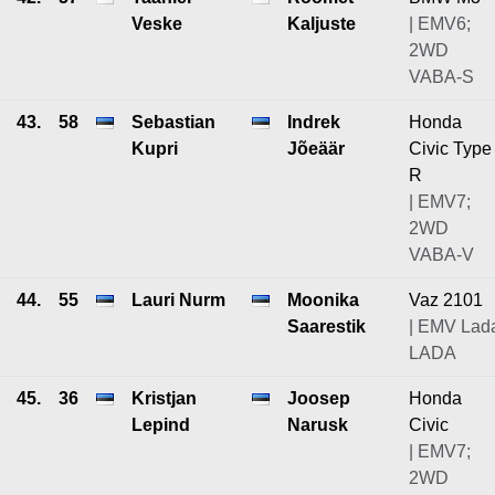
Veske
Kaljuste
| EMV6;
2WD
VABA-S
43.
58
Sebastian
Indrek
Honda
Kupri
Jõeäär
Civic Type
R
| EMV7;
2WD
VABA-V
44.
55
Lauri Nurm
Moonika
Vaz 2101
Saarestik
| EMV Lad
LADA
45.
36
Kristjan
Joosep
Honda
Lepind
Narusk
Civic
| EMV7;
2WD