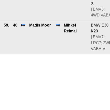
X
| EMV5;
4WD VAB
59.
40
Madis Moor
Mihkel
BMW E30
Reimal
K20
| EMV7;
LRC7; 2W
VABA-V