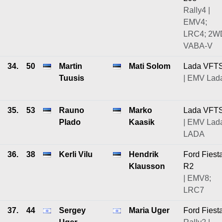
Rally4 |
EMV4;
LRC4; 2W
VABA-V
34.
50
Martin
Mati Solom
Lada VFT
Tuusis
| EMV Lad
35.
53
Rauno
Marko
Lada VFT
Plado
Kaasik
| EMV Lad
LADA
36.
38
Kerli Vilu
Hendrik
Ford Fiest
Klausson
R2
| EMV8;
LRC7
37.
44
Sergey
Maria Uger
Ford Fiest