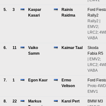
5.
3
Kaspar
Rainis
Ford Fiest
Kasari
Raidma
Rally2
Rally2 |
EMV2;
LRC2; 4W
VABA
6.
11
Vaiko
Kaimar Taal
Skoda
Samm
Fabia R5
| EMV2;
LRC2; 4W
VABA
7.
1
Egon Kaur
Ermo
Ford Fiest
Veltson
Proto 4WD
EMV1
8.
22
Markus
Karol Pert
BMW M3