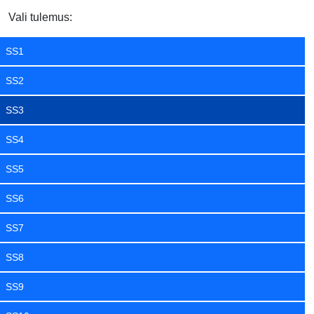
Vali tulemus:
SS1
SS2
SS3
SS4
SS5
SS6
SS7
SS8
SS9