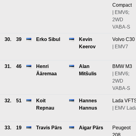
Compact
| EMV6;
2WD
VABA-S
30.
39
Erko Sibul
Kevin
Volvo C30
Keerov
| EMV7
31.
46
Henri
Alan
BMW M3
Ääremaa
Mitšulis
| EMV6;
2WD
VABA-S
32.
51
Koit
Hannes
Lada VFT
Repnau
Hannus
| EMV Lad
33.
19
Travis Pärs
Aigar Pärs
Peugeot
208