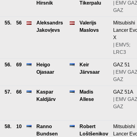
Hirsnik
Tikerpalu
| EMV GAZ
GAZ
55.
56
Aleksandrs
Valerijs
Mitsubishi
Jakovļevs
Maslovs
Lancer Ev
X
| EMV5;
LRC3
56.
69
Heigo
Keir
GAZ 51
Ojasaar
Järvsaar
| EMV GAZ
GAZ
57.
66
Kaspar
Madis
GAZ 51A
Kaldjärv
Allese
| EMV GAZ
GAZ
58.
10
Ranno
Robert
Mitsubishi
Bundsen
Loštšenikov
Lancer Ev