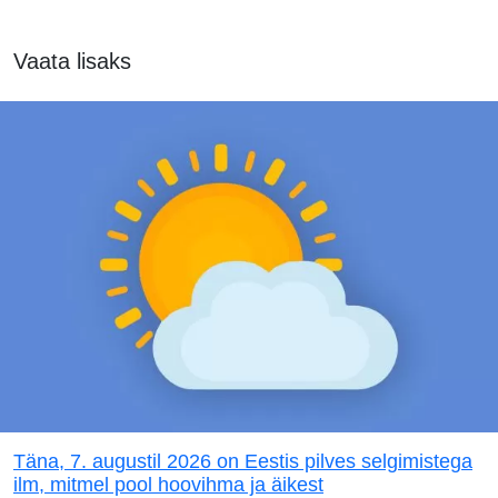
Vaata lisaks
Täna, 7. augustil 2026 on Eestis pilves selgimistega
ilm, mitmel pool hoovihma ja äikest