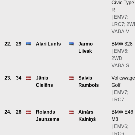
Civic Type
R
| EMV7;
LRC7; 2W
VABA-V
22.
29
Alari Lunts
Jarmo
BMW 328
Liivak
| EMV6;
2WD
VABA-S
23.
34
Jānis
Salvis
Volkswag
Cielēns
Rambols
Golf
| EMV7;
LRC7
24.
28
Rolands
Ainārs
BMW E46
Jaunzems
Kalniņš
M3
| EMV6;
LRC6