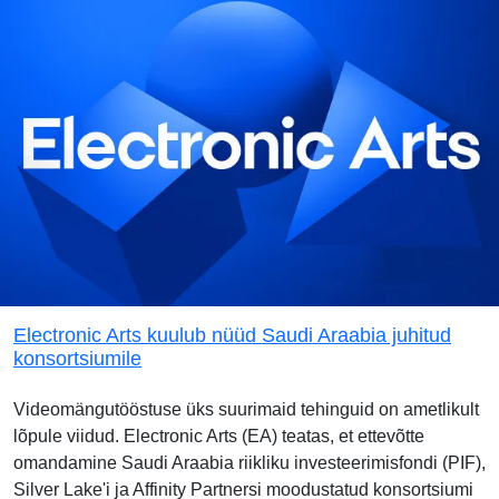
Electronic Arts kuulub nüüd Saudi Araabia juhitud
konsortsiumile
Videomängutööstuse üks suurimaid tehinguid on ametlikult
lõpule viidud. Electronic Arts (EA) teatas, et ettevõtte
omandamine Saudi Araabia riikliku investeerimisfondi (PIF),
Silver Lake'i ja Affinity Partnersi moodustatud konsortsiumi