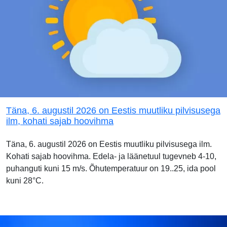
Täna, 6. augustil 2026 on Eestis muutliku pilvisusega
ilm, kohati sajab hoovihma
Täna, 6. augustil 2026 on Eestis muutliku pilvisusega ilm.
Kohati sajab hoovihma. Edela- ja läänetuul tugevneb 4-10,
puhanguti kuni 15 m/s. Õhutemperatuur on 19..25, ida pool
kuni 28°C.